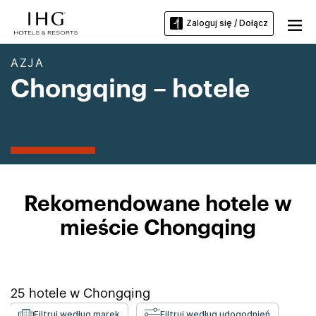
Zaloguj się / Dołącz
AZJA
Chongqing – hotele
Rekomendowane hotele w
mieście Chongqing
25
hotele w
Chongqing
Filtruj według marek
Filtruj według udogodnień