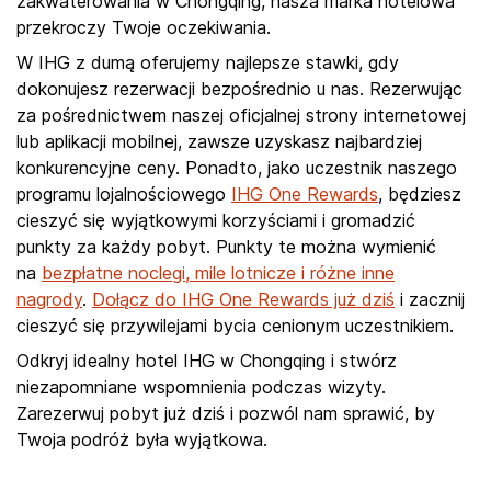
zakwaterowania w Chongqing, nasza marka hotelowa
przekroczy Twoje oczekiwania.
W IHG z dumą oferujemy najlepsze stawki, gdy
dokonujesz rezerwacji bezpośrednio u nas. Rezerwując
za pośrednictwem naszej oficjalnej strony internetowej
lub aplikacji mobilnej, zawsze uzyskasz najbardziej
konkurencyjne ceny. Ponadto, jako uczestnik naszego
programu lojalnościowego
IHG One Rewards
, będziesz
cieszyć się wyjątkowymi korzyściami i gromadzić
punkty za każdy pobyt. Punkty te można wymienić
na
bezpłatne noclegi, mile lotnicze i różne inne
nagrody
.
Dołącz do IHG One Rewards już dziś
i zacznij
cieszyć się przywilejami bycia cenionym uczestnikiem.
Odkryj idealny hotel IHG w Chongqing i stwórz
niezapomniane wspomnienia podczas wizyty.
Zarezerwuj pobyt już dziś i pozwól nam sprawić, by
Twoja podróż była wyjątkowa.