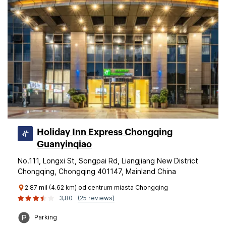
Holiday Inn Express Chongqing
Guanyinqiao
No.111, Longxi St, Songpai Rd, Liangjiang New District
Chongqing, Chongqing 401147, Mainland China
2.87 mil (4.62 km) od centrum miasta Chongqing
3,80
(25 reviews)
Parking