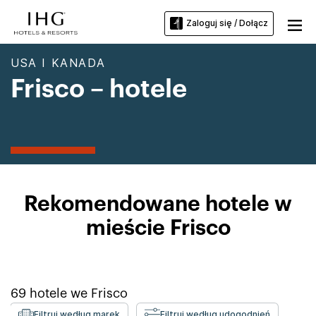
Zaloguj się / Dołącz
USA I KANADA
Frisco – hotele
Rekomendowane hotele w
mieście Frisco
69
hotele we
Frisco
Filtruj według marek
Filtruj według udogodnień