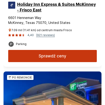
Holiday Inn Express & Suites McKinney
- Frisco East
6601 Henneman Way
McKinney, Texas 75070, United States
7.09 mil (11.41 km) od centrum miasta Frisco
4,40
(921 reviews)
Parking
Sprawdź ceny
PO REMONCIE