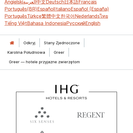
Angielski
العربية
中文
Deutsch
日本語
Français
Português(BR)
Español
Italiano
Español (España)
Português
Türkçe
繁體中文
한국어
Nederlands
ไทย
Tiếng Việt
Bahasa Indonesia
Русский
English
Odkryj
Stany Zjednoczone
Karolina Południowa
Greer
Greer — hotele przyjazne zwierzętom