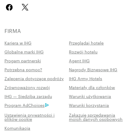
FIRMA
Kariera w IHG
Przeglądaj hotele
Globalne marki IHG
Rozwój hotelu
Progam partnerski
Agent IHG
Potrzebna pomoc?
Nagrody Biznesowe IHG
Zalecenia dotyczące podróży
IHG Army Hotels
Zrównoważony rozwój
Materiały dla członków
IHG — Siedziba zarządu
Warunki użytkowania
Program AdChoices
Warunki korzystania
Ustawienia prywatności i
Zakazuję sprzedawania
plików cookie
moich danych osobowych
Komunikacja