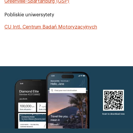
Greenville-Spartanburg (GSP)
Pobliskie uniwersytety
CU Intl. Centrum Badań Motoryzacyjnych