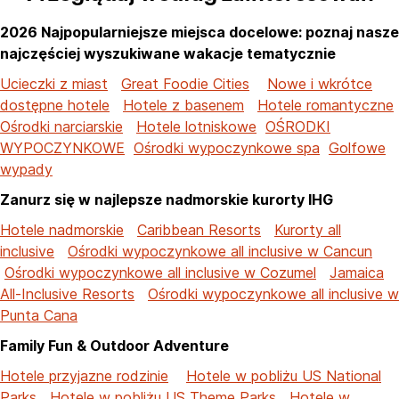
2026 Najpopularniejsze miejsca docelowe: poznaj nasze
najczęściej wyszukiwane wakacje tematycznie
Ucieczki z miast
Great Foodie Cities
Nowe i wkrótce
dostępne hotele
Hotele z basenem
Hotele romantyczne
Ośrodki narciarskie
Hotele lotniskowe
OŚRODKI
WYPOCZYNKOWE
Ośrodki wypoczynkowe spa
Golfowe
wypady
Zanurz się w najlepsze nadmorskie kurorty IHG
Hotele nadmorskie
Caribbean Resorts
Kurorty all
inclusive
Ośrodki wypoczynkowe all inclusive w Cancun
Ośrodki wypoczynkowe all inclusive w Cozumel
Jamaica
All-Inclusive Resorts
Ośrodki wypoczynkowe all inclusive w
Punta Cana
Family Fun & Outdoor Adventure
Hotele przyjazne rodzinie
Hotele w pobliżu US National
Parks
Hotele w pobliżu US Theme Parks
Hotele w