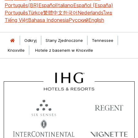
Português(BR)
Español
Italiano
Español (España)
Português
Türkçe
繁體中文
한국어
Nederlands
ไทย
Tiếng Việt
Bahasa Indonesia
Русский
English
Odkryj
Stany Zjednoczone
Tennessee
Knoxville
Hotele z basenem w Knoxville