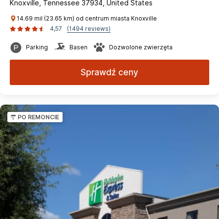
Knoxville, Tennessee 37934, United States
14.69 mil (23.65 km) od centrum miasta Knoxville
4,57
(1494 reviews)
Parking
Basen
Dozwolone zwierzęta
Sprawdź ceny
PO REMONCIE