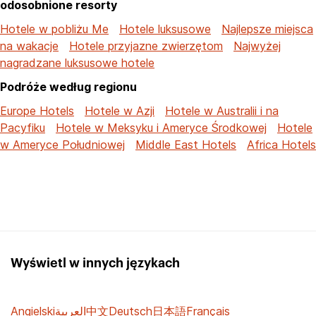
odosobnione resorty
Hotele w pobliżu Me
Hotele luksusowe
Najlepsze miejsca
na wakacje
Hotele przyjazne zwierzętom
Najwyżej
nagradzane luksusowe hotele
Podróże według regionu
Europe Hotels
Hotele w Azji
Hotele w Australii i na
Pacyfiku
Hotele w Meksyku i Ameryce Środkowej
Hotele
w Ameryce Południowej
Middle East Hotels
Africa Hotels
Wyświetl w innych językach
Angielski
العربية
中文
Deutsch
日本語
Français