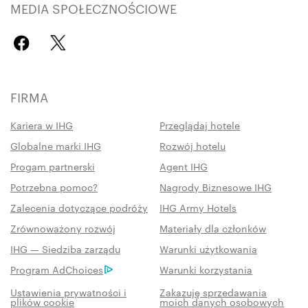
MEDIA SPOŁECZNOŚCIOWE
FIRMA
Kariera w IHG
Przeglądaj hotele
Globalne marki IHG
Rozwój hotelu
Progam partnerski
Agent IHG
Potrzebna pomoc?
Nagrody Biznesowe IHG
Zalecenia dotyczące podróży
IHG Army Hotels
Zrównoważony rozwój
Materiały dla członków
IHG — Siedziba zarządu
Warunki użytkowania
Program AdChoices
Warunki korzystania
Ustawienia prywatności i
Zakazuję sprzedawania
plików cookie
moich danych osobowych