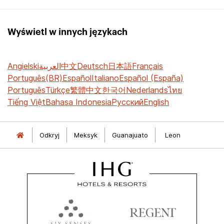
Wyświetl w innych językach
Angielski
العربية
中文
Deutsch
日本語
Français
Português(BR)
Español
Italiano
Español (España)
Português
Türkçe
繁體中文
한국어
Nederlands
ไทย
Tiếng Việt
Bahasa Indonesia
Русский
English
Odkryj
Meksyk
Guanajuato
Leon