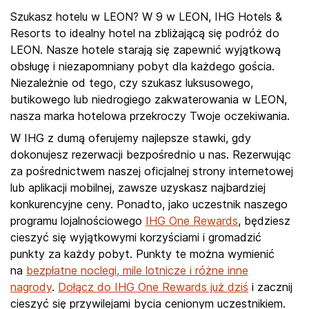
Szukasz hotelu w LEON? W 9 w LEON, IHG Hotels &
Resorts to idealny hotel na zbliżającą się podróż do
LEON. Nasze hotele starają się zapewnić wyjątkową
obsługę i niezapomniany pobyt dla każdego gościa.
Niezależnie od tego, czy szukasz luksusowego,
butikowego lub niedrogiego zakwaterowania w LEON,
nasza marka hotelowa przekroczy Twoje oczekiwania.
W IHG z dumą oferujemy najlepsze stawki, gdy
dokonujesz rezerwacji bezpośrednio u nas. Rezerwując
za pośrednictwem naszej oficjalnej strony internetowej
lub aplikacji mobilnej, zawsze uzyskasz najbardziej
konkurencyjne ceny. Ponadto, jako uczestnik naszego
programu lojalnościowego
IHG One Rewards
, będziesz
cieszyć się wyjątkowymi korzyściami i gromadzić
punkty za każdy pobyt. Punkty te można wymienić
na
bezpłatne noclegi, mile lotnicze i różne inne
nagrody
.
Dołącz do IHG One Rewards już dziś
i zacznij
cieszyć się przywilejami bycia cenionym uczestnikiem.