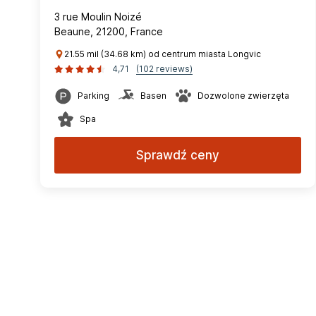
3 rue Moulin Noizé
Beaune, 21200, France
21.55 mil (34.68 km) od centrum miasta Longvic
4,71
(102 reviews)
Parking
Basen
Dozwolone zwierzęta
Spa
Sprawdź ceny