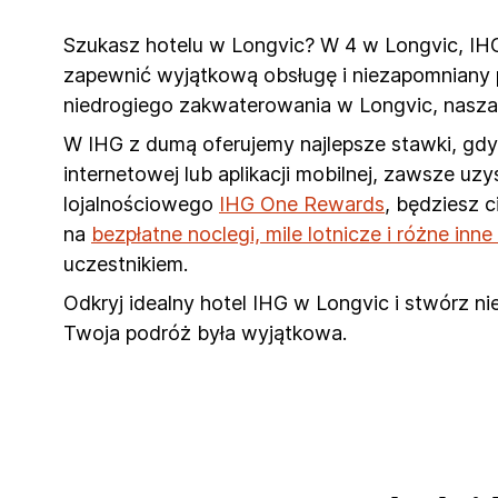
Szukasz hotelu w Longvic? W 4 w Longvic, IHG H
zapewnić wyjątkową obsługę i niezapomniany p
niedrogiego zakwaterowania w Longvic, nasza
W IHG z dumą oferujemy najlepsze stawki, gdy 
internetowej lub aplikacji mobilnej, zawsze u
lojalnościowego
IHG One Rewards
, będziesz 
na
bezpłatne noclegi, mile lotnicze i różne inn
uczestnikiem.
Odkryj idealny hotel IHG w Longvic i stwórz n
Twoja podróż była wyjątkowa.