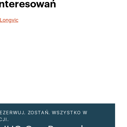
interesowań
Longvic
EZERWUJ. ZOSTAŃ. WSZYSTKO W
JI.