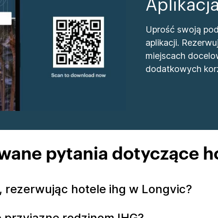
Aplikacj
Uprość swoją podr
aplikacji. Rezer
miejscach docelo
dodatkowych korz
wane pytania dotyczące ho
 rezerwując hotele ihg w Longvic?
le przyjazne rodzinom IHG?