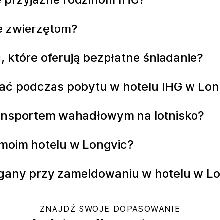
e zwierzętom?
c, które oferują bezpłatne śniadanie?
ać podczas pobytu w hotelu IHG w Lon
ransportem wahadłowym na lotnisko?
 moim hotelu w Longvic?
agany przy zameldowaniu w hotelu w L
ZNAJDŹ SWOJE DOPASOWANIE