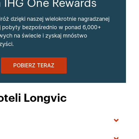
a IHG One Rewards
óż dzięki naszej wielokrotnie nagradzanej
wuj pobyty bezpośrednio w ponad 6,000+
wych na świecie i zyskaj mnóstwo
yści.
POBIERZ TERAZ
teli Longvic