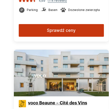
4,69
(114 reviews)
Parking
Basen
Dozwolone zwierzęta
Sprawdź ceny
voco Beaune – Cité des Vins