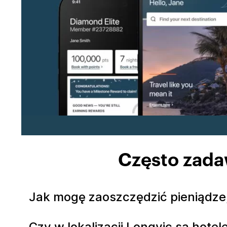
Często zada
Jak mogę zaoszczędzić pieniądze,
Czy w lokalizacji Longvic są hote