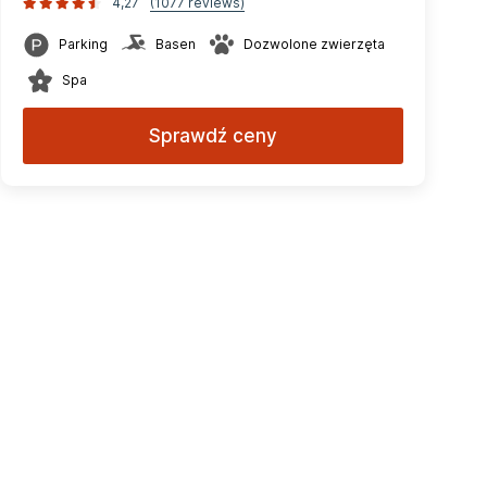
4,27
(1077 reviews)
Parking
Basen
Dozwolone zwierzęta
Spa
Sprawdź ceny