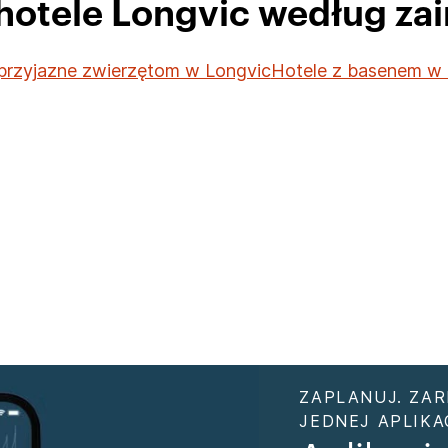
 hotele Longvic według za
przyjazne zwierzętom w Longvic
Hotele z basenem w 
ZAPLANUJ. ZAR
JEDNEJ APLIKAC