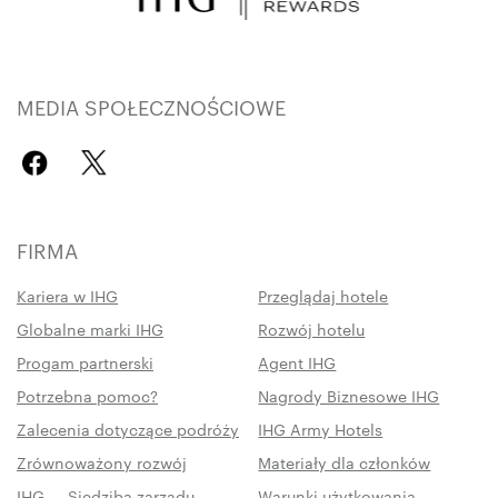
MEDIA SPOŁECZNOŚCIOWE
FIRMA
Kariera w IHG
Przeglądaj hotele
Globalne marki IHG
Rozwój hotelu
Progam partnerski
Agent IHG
Potrzebna pomoc?
Nagrody Biznesowe IHG
Zalecenia dotyczące podróży
IHG Army Hotels
Zrównoważony rozwój
Materiały dla członków
IHG — Siedziba zarządu
Warunki użytkowania