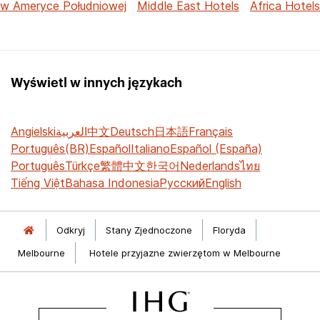
w Ameryce Południowej
Middle East Hotels
Africa Hotels
Wyświetl w innych językach
Angielski
العربية
中文
Deutsch
日本語
Français
Português(BR)
Español
Italiano
Español (España)
Português
Türkçe
繁體中文
한국어
Nederlands
ไทย
Tiếng Việt
Bahasa Indonesia
Русский
English
Odkryj
Stany Zjednoczone
Floryda
Melbourne
Hotele przyjazne zwierzętom w Melbourne