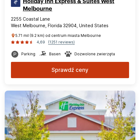
Holiday Inn Express & Suites West
Melbourne
2255 Coastal Lane
West Melbourne, Florida 32904, United States
5.71 mil (9.2 km) od centrum miasta Melbourne
4,69
(1251 reviews)
Parking
Basen
Dozwolone zwierzęta
Sprawdź ceny