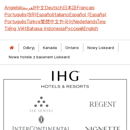
Angielski
العربية
中文
Deutsch
日本語
Français
Português(BR)
Español
Italiano
Español (España)
Português
Türkçe
繁體中文
한국어
Nederlands
ไทย
Tiếng Việt
Bahasa Indonesia
Русский
English
Odkryj
Kanada
Ontario
Nowy Liskeard
Nowe hotele z basenem Liskeard