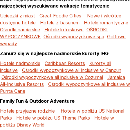
najczęściej wyszukiwane wakacje tematycznie
Ucieczki z miast
Great Foodie Cities
Nowe i wkrótce
dostępne hotele
Hotele z basenem
Hotele romantyczne
Ośrodki narciarskie
Hotele lotniskowe
OŚRODKI
WYPOCZYNKOWE
Ośrodki wypoczynkowe spa
Golfowe
wypady
Zanurz się w najlepsze nadmorskie kurorty IHG
Hotele nadmorskie
Caribbean Resorts
Kurorty all
inclusive
Ośrodki wypoczynkowe all inclusive w Cancun
Ośrodki wypoczynkowe all inclusive w Cozumel
Jamaica
All-Inclusive Resorts
Ośrodki wypoczynkowe all inclusive w
Punta Cana
Family Fun & Outdoor Adventure
Hotele przyjazne rodzinie
Hotele w pobliżu US National
Parks
Hotele w pobliżu US Theme Parks
Hotele w
pobliżu Disney World