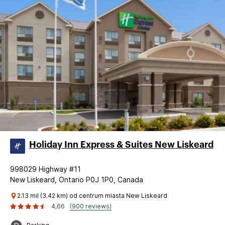
Holiday Inn Express & Suites New Liskeard
998029 Highway #11
New Liskeard, Ontario P0J 1P0, Canada
2.13 mil (3.42 km) od centrum miasta New Liskeard
4,66
(900 reviews)