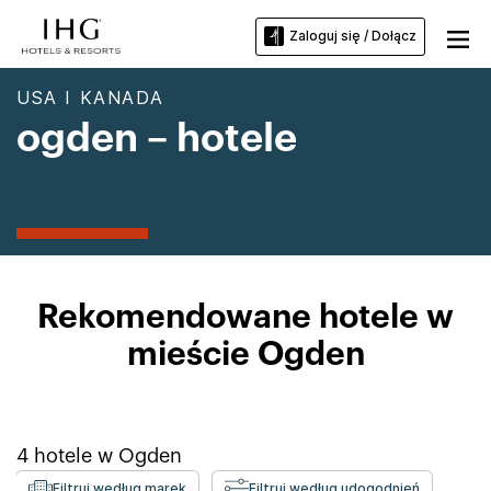
Zaloguj się / Dołącz
USA I KANADA
ogden – hotele
Rekomendowane hotele w
mieście Ogden
4
hotele w
Ogden
Filtruj według marek
Filtruj według udogodnień