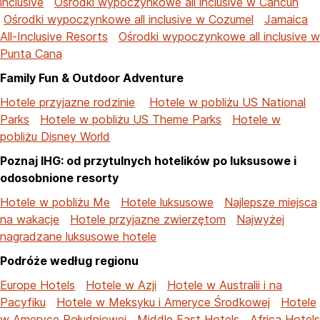
inclusive
Ośrodki wypoczynkowe all inclusive w Cancun
Ośrodki wypoczynkowe all inclusive w Cozumel
Jamaica
All-Inclusive Resorts
Ośrodki wypoczynkowe all inclusive w
Punta Cana
Family Fun & Outdoor Adventure
Hotele przyjazne rodzinie
Hotele w pobliżu US National
Parks
Hotele w pobliżu US Theme Parks
Hotele w
pobliżu Disney World
Poznaj IHG: od przytulnych hotelików po luksusowe i
odosobnione resorty
Hotele w pobliżu Me
Hotele luksusowe
Najlepsze miejsca
na wakacje
Hotele przyjazne zwierzętom
Najwyżej
nagradzane luksusowe hotele
Podróże według regionu
Europe Hotels
Hotele w Azji
Hotele w Australii i na
Pacyfiku
Hotele w Meksyku i Ameryce Środkowej
Hotele
w Ameryce Południowej
Middle East Hotels
Africa Hotels