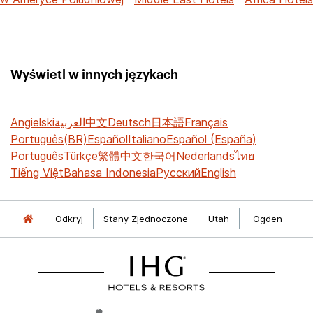
Wyświetl w innych językach
Angielski
العربية
中文
Deutsch
日本語
Français
Português(BR)
Español
Italiano
Español (España)
Português
Türkçe
繁體中文
한국어
Nederlands
ไทย
Tiếng Việt
Bahasa Indonesia
Русский
English
Odkryj
Stany Zjednoczone
Utah
Ogden