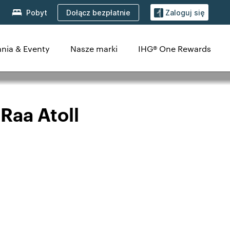
Dołącz bezpłatnie
Pobyt
Zaloguj się
nia & Eventy
Nasze marki
IHG® One Rewards
Raa Atoll