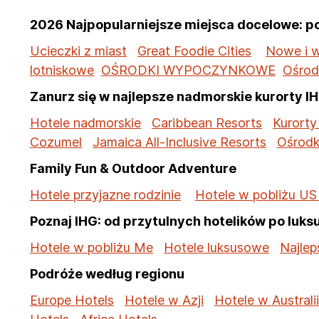
2026 Najpopularniejsze miejsca docelowe: p
Ucieczki z miast
Great Foodie Cities
Nowe i w
lotniskowe
OŚRODKI WYPOCZYNKOWE
Ośrod
Zanurz się w najlepsze nadmorskie kurorty I
Hotele nadmorskie
Caribbean Resorts
Kurorty 
Cozumel
Jamaica All-Inclusive Resorts
Ośrodk
Family Fun & Outdoor Adventure
Hotele przyjazne rodzinie
Hotele w pobliżu US
Poznaj IHG: od przytulnych hotelików po luks
Hotele w pobliżu Me
Hotele luksusowe
Najlep
Podróże według regionu
Europe Hotels
Hotele w Azji
Hotele w Australii