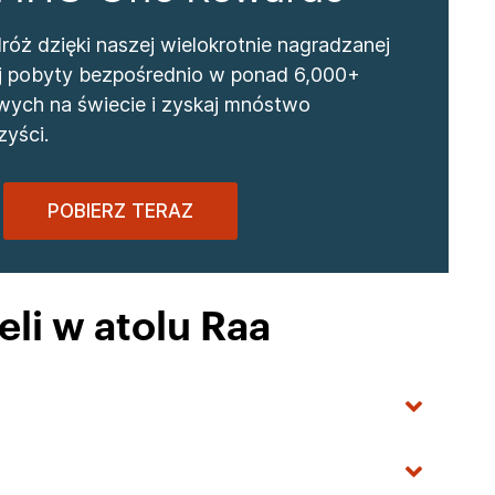
óż dzięki naszej wielokrotnie nagradzanej
wuj pobyty bezpośrednio w ponad 6,000+
wych na świecie i zyskaj mnóstwo
yści.
POBIERZ TERAZ
li w atolu Raa