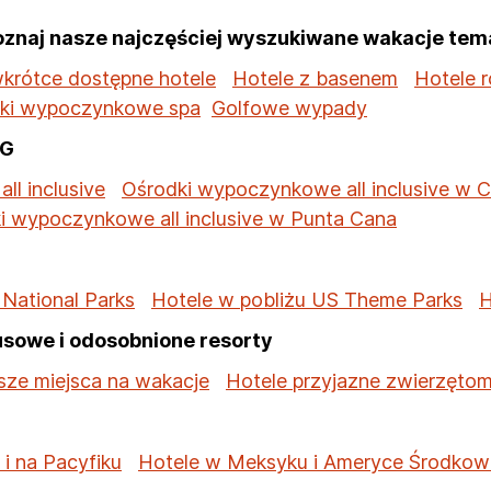
oznaj nasze najczęściej wyszukiwane wakacje tem
krótce dostępne hotele
Hotele z basenem
Hotele 
ki wypoczynkowe spa
Golfowe wypady
HG
all inclusive
Ośrodki wypoczynkowe all inclusive w 
i wypoczynkowe all inclusive w Punta Cana
 National Parks
Hotele w pobliżu US Theme Parks
H
usowe i odosobnione resorty
sze miejsca na wakacje
Hotele przyjazne zwierzęto
 i na Pacyfiku
Hotele w Meksyku i Ameryce Środkow