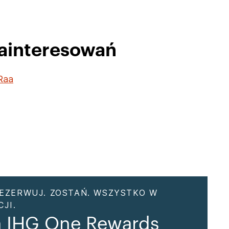
zainteresowań
Raa
EZERWUJ. ZOSTAŃ. WSZYSTKO W
JI.
a IHG One Rewards