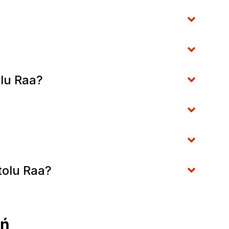
lu Raa?
tolu Raa?
ań