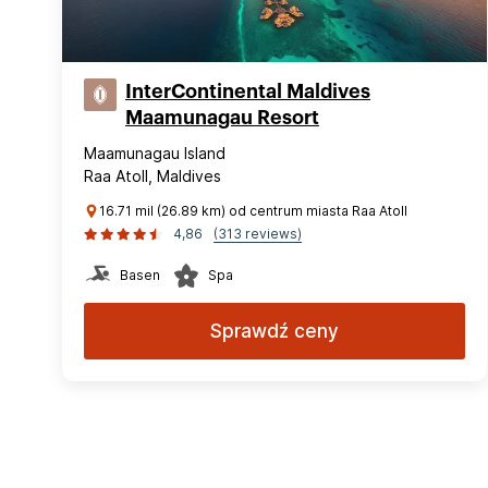
InterContinental Maldives
Maamunagau Resort
Maamunagau Island
Raa Atoll, Maldives
16.71 mil (26.89 km) od centrum miasta Raa Atoll
4,86
(313 reviews)
Basen
Spa
Sprawdź ceny