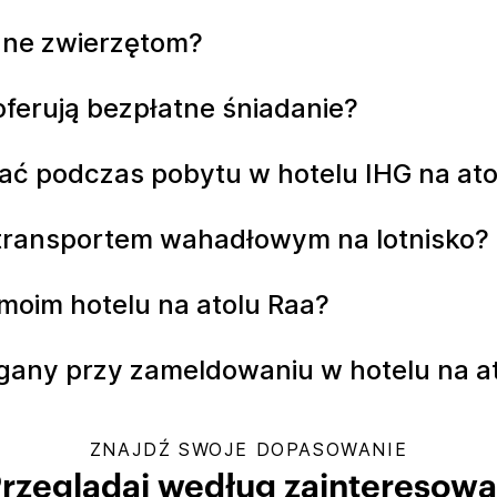
azne zwierzętom?
 oferują bezpłatne śniadanie?
ć podczas pobytu w hotelu IHG na ato
z transportem wahadłowym na lotnisko?
moim hotelu na atolu Raa?
gany przy zameldowaniu w hotelu na a
ZNAJDŹ SWOJE DOPASOWANIE
rzeglądaj według zainteresow