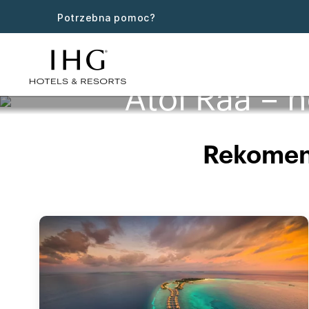
Potrzebna pomoc?
Atol Raa – h
Rekomend