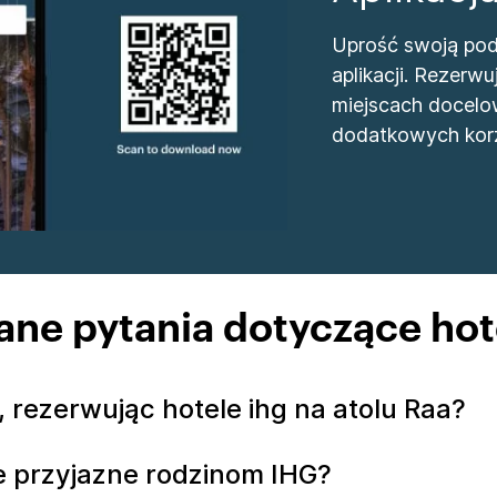
Uprość swoją podr
aplikacji. Rezer
miejscach docelo
dodatkowych korz
ne pytania dotyczące hote
 rezerwując hotele ihg na atolu Raa?
le przyjazne rodzinom IHG?