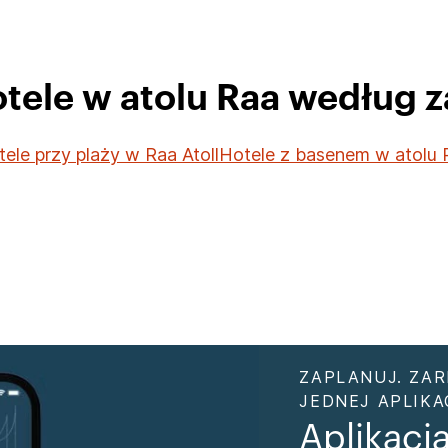
otele w atolu Raa według 
ele przy plaży w Raa Atoll
Hotele z basenem w atolu 
ZAPLANUJ. ZAR
JEDNEJ APLIKAC
Aplikacj