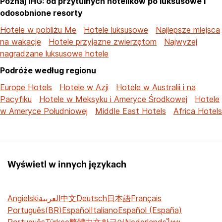
Poznaj IHG: od przytulnych hotelików po luksusowe i
odosobnione resorty
Hotele w pobliżu Me
Hotele luksusowe
Najlepsze miejsca
na wakacje
Hotele przyjazne zwierzętom
Najwyżej
nagradzane luksusowe hotele
Podróże według regionu
Europe Hotels
Hotele w Azji
Hotele w Australii i na
Pacyfiku
Hotele w Meksyku i Ameryce Środkowej
Hotele
w Ameryce Południowej
Middle East Hotels
Africa Hotels
Wyświetl w innych językach
Angielski
العربية
中文
Deutsch
日本語
Français
Português(BR)
Español
Italiano
Español (España)
Português
Türkçe
繁體中文
한국어
Nederlands
ไทย