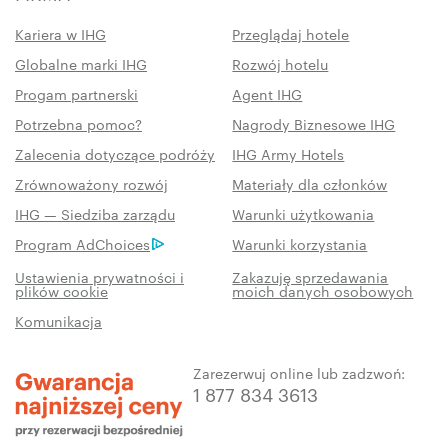
Kariera w IHG
Przeglądaj hotele
Globalne marki IHG
Rozwój hotelu
Progam partnerski
Agent IHG
Potrzebna pomoc?
Nagrody Biznesowe IHG
Zalecenia dotyczące podróży
IHG Army Hotels
Zrównoważony rozwój
Materiały dla członków
IHG — Siedziba zarządu
Warunki użytkowania
Program AdChoices
Warunki korzystania
Ustawienia prywatności i
Zakazuję sprzedawania
plików cookie
moich danych osobowych
Komunikacja
Zarezerwuj online lub zadzwoń:
1 877 834 3613