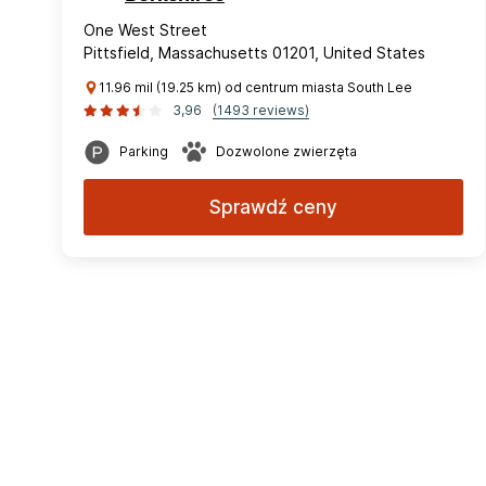
One West Street
Pittsfield, Massachusetts 01201, United States
11.96 mil (19.25 km) od centrum miasta South Lee
3,96
(1493 reviews)
Parking
Dozwolone zwierzęta
Sprawdź ceny