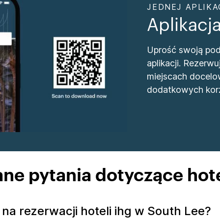
JEDNEJ APLIKAC
Aplikacj
Uprość swoją podr
aplikacji. Rezer
miejscach docelo
dodatkowych korz
ne pytania dotyczące hote
na rezerwacji hoteli ihg w South Lee?