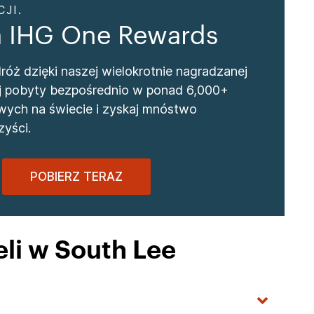
JI.
a IHG One Rewards
óż dzięki naszej wielokrotnie nagradzanej
wuj pobyty bezpośrednio w ponad 6,000+
wych na świecie i zyskaj mnóstwo
yści.
POBIERZ TERAZ
li w South Lee