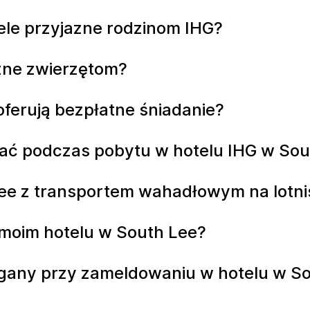
tele przyjazne rodzinom IHG?
azne zwierzętom?
oferują bezpłatne śniadanie?
ać podczas pobytu w hotelu IHG w Sou
Lee z transportem wahadłowym na lotni
 moim hotelu w South Lee?
agany przy zameldowaniu w hotelu w S