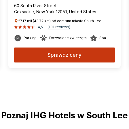
60 South River Street
Coxsackie, New York 12051, United States
27.17 mil (43.72 km) od centrum miasta South Lee
4,51
(191 reviews)
Parking
Dozwolone zwierzęta
Spa
Sprawdź ceny
Poznaj IHG Hotels w South Lee