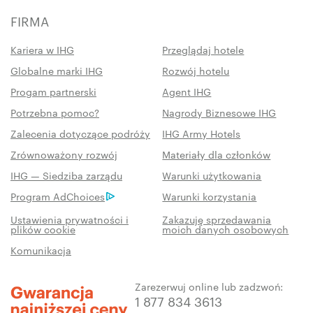
FIRMA
Kariera w IHG
Przeglądaj hotele
Globalne marki IHG
Rozwój hotelu
Progam partnerski
Agent IHG
Potrzebna pomoc?
Nagrody Biznesowe IHG
Zalecenia dotyczące podróży
IHG Army Hotels
Zrównoważony rozwój
Materiały dla członków
IHG — Siedziba zarządu
Warunki użytkowania
Program AdChoices
Warunki korzystania
Ustawienia prywatności i
Zakazuję sprzedawania
plików cookie
moich danych osobowych
Komunikacja
Zarezerwuj online lub zadzwoń:
1 877 834 3613