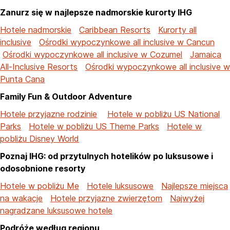
Zanurz się w najlepsze nadmorskie kurorty IHG
Hotele nadmorskie
Caribbean Resorts
Kurorty all
inclusive
Ośrodki wypoczynkowe all inclusive w Cancun
Ośrodki wypoczynkowe all inclusive w Cozumel
Jamaica
All-Inclusive Resorts
Ośrodki wypoczynkowe all inclusive w
Punta Cana
Family Fun & Outdoor Adventure
Hotele przyjazne rodzinie
Hotele w pobliżu US National
Parks
Hotele w pobliżu US Theme Parks
Hotele w
pobliżu Disney World
Poznaj IHG: od przytulnych hotelików po luksusowe i
odosobnione resorty
Hotele w pobliżu Me
Hotele luksusowe
Najlepsze miejsca
na wakacje
Hotele przyjazne zwierzętom
Najwyżej
nagradzane luksusowe hotele
Podróże według regionu