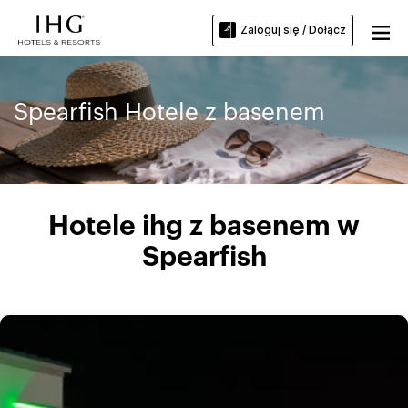
Zaloguj się / Dołącz
Spearfish Hotele z basenem
Hotele ihg z basenem w
Spearfish