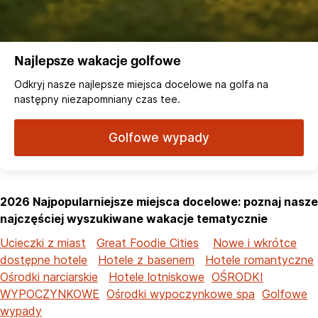
Najlepsze wakacje golfowe
Odkryj nasze najlepsze miejsca docelowe na golfa na
następny niezapomniany czas tee.
Golfowe wypady
2026 Najpopularniejsze miejsca docelowe: poznaj nasze
najczęściej wyszukiwane wakacje tematycznie
Ucieczki z miast
Great Foodie Cities
Nowe i wkrótce
dostępne hotele
Hotele z basenem
Hotele romantyczne
Ośrodki narciarskie
Hotele lotniskowe
OŚRODKI
WYPOCZYNKOWE
Ośrodki wypoczynkowe spa
Golfowe
wypady