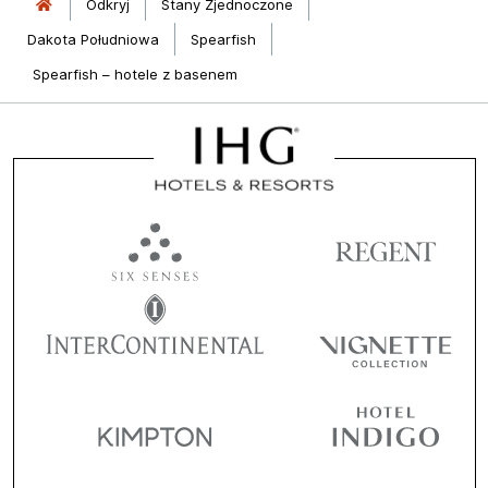
Odkryj
Stany Zjednoczone
Dakota Południowa
Spearfish
Spearfish – hotele z basenem