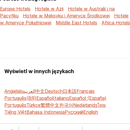
Europe Hotels
Hotele w Azji
Hotele w Australii i na
Pacyfiku
Hotele w Meksyku i Ameryce Środkowej
Hotele
w Ameryce Południowej
Middle East Hotels
Africa Hotels
Wyświetl w innych językach
Angielski
العربية
中文
Deutsch
日本語
Français
Português(BR)
Español
Italiano
Español (España)
Português
Türkçe
繁體中文
한국어
Nederlands
ไทย
Tiếng Việt
Bahasa Indonesia
Русский
English