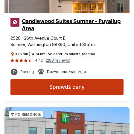
Candlewood Suites Sumner - Puyallup
Area
2520 136th Avenue Court E
Sumner, Washington 98390, United States
9.16 mil (14.74 km) od centrum miasta Tacoma
4,42
(283 reviews)
Parking
Dozwolone zwierzęta
Sprawdź ceny
PO REMONCIE