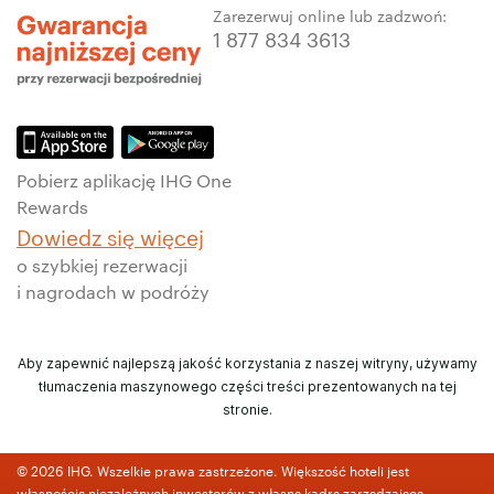
Zarezerwuj online lub zadzwoń:
1 877 834 3613
Pobierz aplikację IHG One
Rewards
Dowiedz się więcej
o szybkiej rezerwacji
i nagrodach w podróży
Aby zapewnić najlepszą jakość korzystania z naszej witryny, używamy
tłumaczenia maszynowego części treści prezentowanych na tej
stronie.
© 2026 IHG. Wszelkie prawa zastrzeżone. Większość hoteli jest
własnością niezależnych inwestorów z własną kadrą zarządzającą.