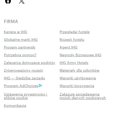
FIRMA
Kariera w IHG
Przeglądaj hotele
Globalne marki IHG
Rozwój hotelu
Progam partnerski
Agent IHG
Potrzebna pomoc?
Nagrody Biznesowe IHG
Zalecenia dotyczące podróży
IHG Army Hotels
Zrównoważony rozwój
Materiały dla członków
IHG — Siedziba zarządu
Warunki użytkowania
Program AdChoices
Warunki korzystania
Ustawienia prywatności i
Zakazuję sprzedawania
plików cookie
moich danych osobowych
Komunikacja