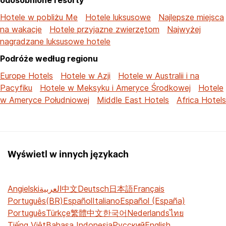
Hotele w pobliżu Me
Hotele luksusowe
Najlepsze miejsca
na wakacje
Hotele przyjazne zwierzętom
Najwyżej
nagradzane luksusowe hotele
Podróże według regionu
Europe Hotels
Hotele w Azji
Hotele w Australii i na
Pacyfiku
Hotele w Meksyku i Ameryce Środkowej
Hotele
w Ameryce Południowej
Middle East Hotels
Africa Hotels
Wyświetl w innych językach
Angielski
العربية
中文
Deutsch
日本語
Français
Português(BR)
Español
Italiano
Español (España)
Português
Türkçe
繁體中文
한국어
Nederlands
ไทย
Tiếng Việt
Bahasa Indonesia
Русский
English