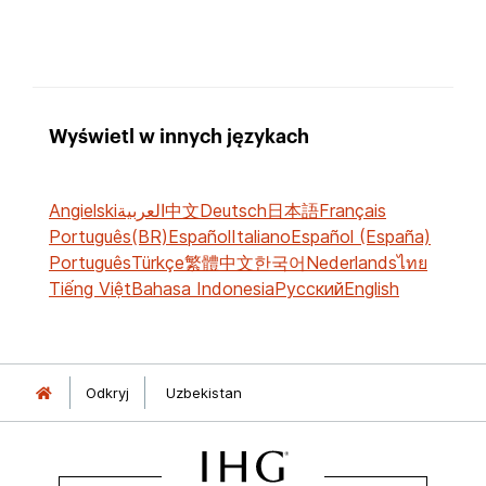
Wyświetl w innych językach
Angielski
العربية
中文
Deutsch
日本語
Français
Português(BR)
Español
Italiano
Español (España)
Português
Türkçe
繁體中文
한국어
Nederlands
ไทย
Tiếng Việt
Bahasa Indonesia
Русский
English
Odkryj
Uzbekistan