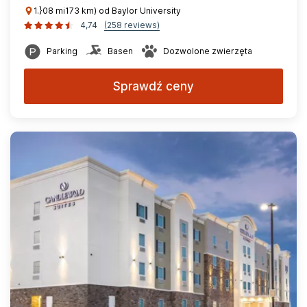
1.}08 mi173 km) od Baylor University
4,74
(258 reviews)
Parking
Basen
Dozwolone zwierzęta
Sprawdź ceny