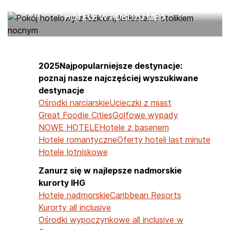
HOTELE W POBLIŻU ME
2025Najpopularniejsze destynacje:
poznaj nasze najczęściej wyszukiwane
destynacje
Ośrodki narciarskie
Ucieczki z miast
Great Foodie Cities
Golfowe wypady
NOWE HOTELE
Hotele z basenem
Hotele romantyczne
Oferty hoteli last minute
Hotele lotniskowe
Zanurz się w najlepsze nadmorskie
kurorty IHG
Hotele nadmorskie
Caribbean Resorts
Kurorty all inclusive
Ośrodki wypoczynkowe all inclusive w