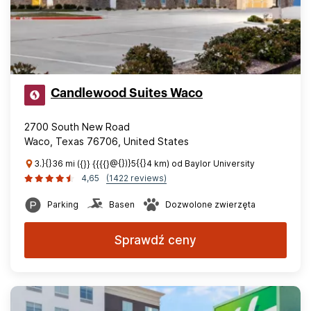
Candlewood Suites Waco
2700 South New Road
Waco, Texas 76706, United States
3.}{}36 mi ({}} {{{{}@{})}5{{}4 km) od Baylor University
4,65
(1422 reviews)
Parking
Basen
Dozwolone zwierzęta
Sprawdź ceny