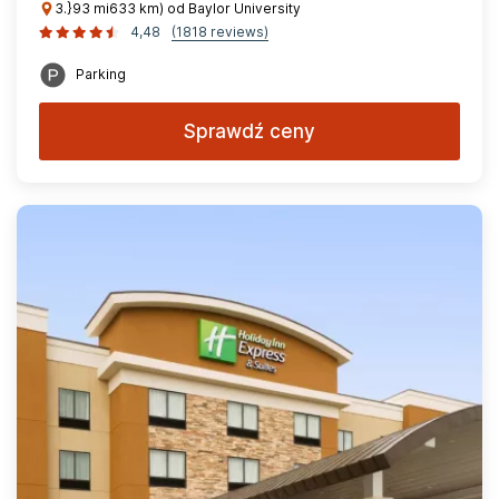
3.}93 mi633 km) od Baylor University
4,48
(1818 reviews)
Parking
Sprawdź ceny