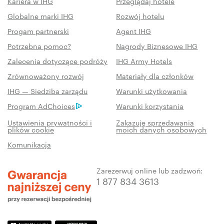
Kariera w IHG
Przeglądaj hotele
Globalne marki IHG
Rozwój hotelu
Progam partnerski
Agent IHG
Potrzebna pomoc?
Nagrody Biznesowe IHG
Zalecenia dotyczące podróży
IHG Army Hotels
Zrównoważony rozwój
Materiały dla członków
IHG — Siedziba zarządu
Warunki użytkowania
Program AdChoices
Warunki korzystania
Ustawienia prywatności i
Zakazuję sprzedawania
plików cookie
moich danych osobowych
Komunikacja
Zarezerwuj online lub zadzwoń:
1 877 834 3613