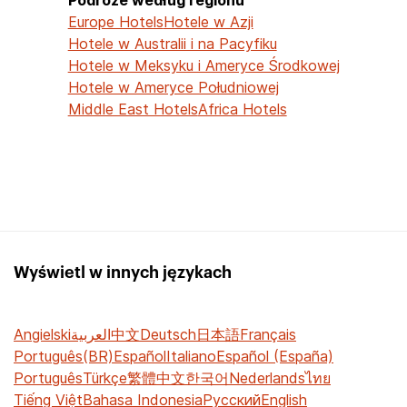
Europe Hotels
Hotele w Azji
Hotele w Australii i na Pacyfiku
Hotele w Meksyku i Ameryce Środkowej
Hotele w Ameryce Południowej
Middle East Hotels
Africa Hotels
Wyświetl w innych językach
Angielski
العربية
中文
Deutsch
日本語
Français
Português(BR)
Español
Italiano
Español (España)
Português
Türkçe
繁體中文
한국어
Nederlands
ไทย
Tiếng Việt
Bahasa Indonesia
Русский
English