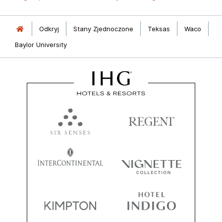
Odkryj
Stany Zjednoczone
Teksas
Waco
Baylor University