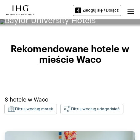
Zaloguj się / Dołącz
Baylor University Hotels
Rekomendowane hotele w
mieście Waco
8
hotele w
Waco
Filtruj według marek
Filtruj według udogodnień