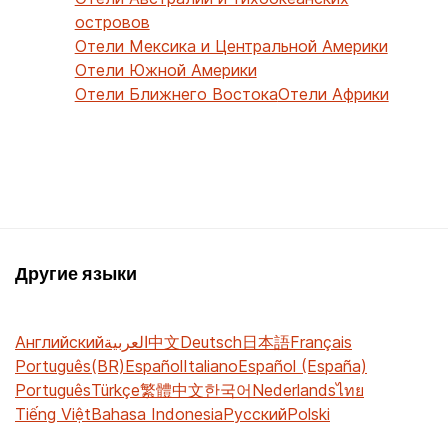
островов
Отели Мексика и Центральной Америки
Отели Южной Америки
Отели Ближнего Востока
Отели Африки
Другие языки
Английский
العربية
中文
Deutsch
日本語
Français
Português(BR)
Español
Italiano
Español (España)
Português
Türkçe
繁體中文
한국어
Nederlands
ไทย
Tiếng Việt
Bahasa Indonesia
Русский
Polski