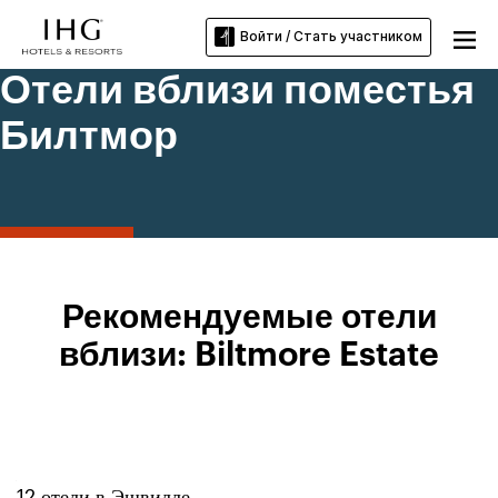
Войти / Стать участником
Отели вблизи поместья
Билтмор
Рекомендуемые отели
вблизи: Biltmore Estate
12
отели в
Эшвилле