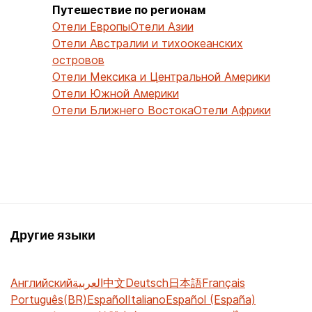
Путешествие по регионам
Отели Европы
Отели Азии
Отели Австралии и тихоокеанских
островов
Отели Мексика и Центральной Америки
Отели Южной Америки
Отели Ближнего Востока
Отели Африки
Другие языки
Английский
العربية
中文
Deutsch
日本語
Français
Português(BR)
Español
Italiano
Español (España)