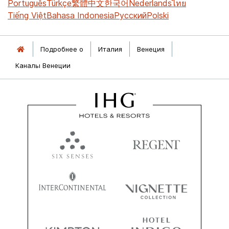
Português
Türkçe
繁體中文
한국어
Nederlands
ไทย
Tiếng Việt
Bahasa Indonesia
Русский
Polski
Подробнее о
Италия
Венеция
Каналы Венеции