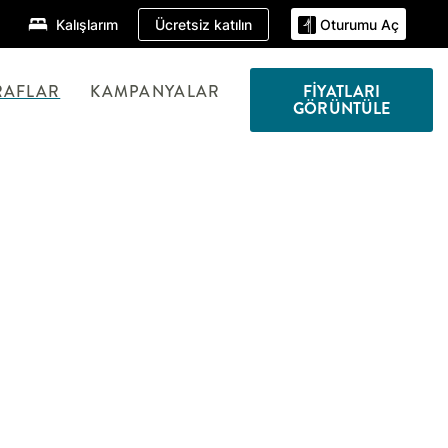
Ücretsiz katılın
Kalışlarım
Oturumu Aç
RAFLAR
KAMPANYALAR
FIYATLARI
GÖRÜNTÜLE