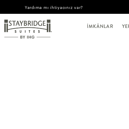
Yardıma mı ihtiyacınız var?
İMKÂNLAR
YE