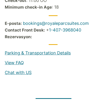
: 11:00 ÖÖ
Check-out
: 18
Minimum check-in Age
bookings@royaleparcsuites.com
E-posta:
+
1-407-3968040
Contact Front Desk:
Rezervasyon:
Parking & Transportation Details
View FAQ
Chat with US