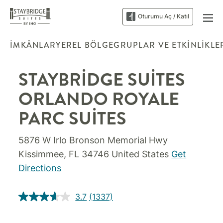
Oturumu Aç / Katıl
İMKÂNLAR
YEREL BÖLGE
GRUPLAR VE ETKINLIKLE
STAYBRIDGE SUITES
ORLANDO ROYALE
PARC SUITES
5876 W Irlo Bronson Memorial Hwy
Kissimmee
,
FL
34746
United States
Get
Directions
3.7
(1337)