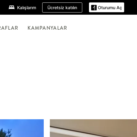
Ücretsiz katılın
Kalışlarım
Oturumu Aç
RAFLAR
KAMPANYALAR