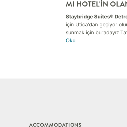
MI HOTEL'IN OLA
Staybridge Suites® Detroi
için Utica'dan geçiyor olu
sunmak için buradayız.
Ta
Oku
ACCOMMODATIONS