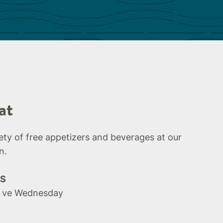
at
iety of free appetizers and beverages at our
n.
ÖS
 ve Wednesday