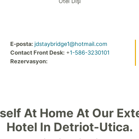
Otel Dışı
E-posta:
jdstaybridge1@hotmail.com
Contact Front Desk:
+
1-586-3230101
Rezervasyon:
self At Home At Our Ext
Hotel In Detriot-Utica.