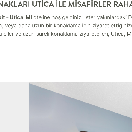
NAKLARI UTICA ILE MISAFIRLER RAH
t - Utica, MI
oteline hoş geldiniz. İster yakınlardaki 
n; veya daha uzun bir konaklama için ziyaret ettiğiniz
tilciler ve uzun süreli konaklama ziyaretçileri, Utica, 