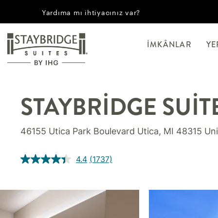
Yardıma mı ihtiyacınız var?
İMKÂNLAR
YE
STAYBRIDGE SUIT
46155 Utica Park Boulevard
Utica
,
MI
48315
Uni
4.4
(1737)