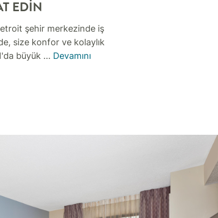
AT EDIN
Detroit şehir merkezinde iş
de, size konfor ve kolaylık
MI'da büyük
...
Devamını