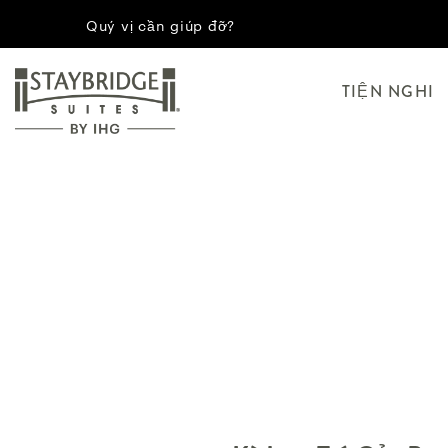
Quý vị cần giúp đỡ?
TIỆN NGHI