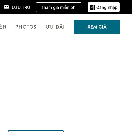
Tham gia miễn phí
LƯU TRÚ
Đăng nhập
IỆN
PHOTOS
ƯU ĐÃI
XEM GIÁ