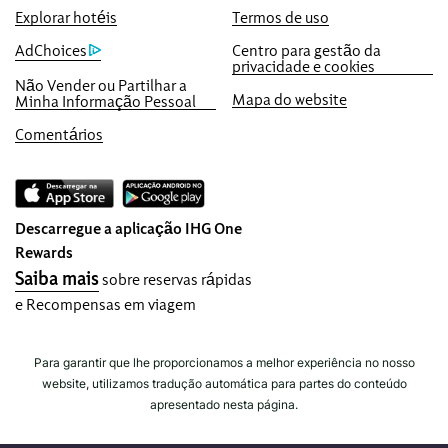
pontos.
Explorar hotéis
Termos de uso
Garantia da reserva online
AdChoices
Centro para gestão da
privacidade e cookies
O seu quarto está garantido.
Não Vender ou Partilhar a
Mapa do website
Minha Informação Pessoal
Sem taxas de reserva!
Não cobramos qualquer taxa de reserva
Comentários
quando faz reservas diretamente connosco.
Privacidade de dados e segurança do
website
Descarregue a aplicação IHG One
O IHG leva a sua privacidade a sério e
Rewards
trabalha para proteger o cliente. Todas as
Saiba mais
sobre reservas rápidas
informações pessoais fornecidas são
e Recompensas em viagem
encriptadas e protegidas.
Para garantir que lhe proporcionamos a melhor experiência no nosso
website, utilizamos tradução automática para partes do conteúdo
apresentado nesta página.