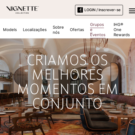
LOGIN / Inscrever-se
Grupos
IHG®
Sobre
Models
Localizações
Ofertas
e
One
nós
Eventos
Rewards
CRIAMOS OS
MELHORES
MOMENTOS EM
CONJUNTO