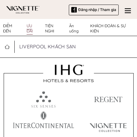
Đăng nhập / Tham gia
ĐIỂM
ƯU
TIỆN
Ăn
KHÁCH ĐOÀN & SỰ
ĐẾN
ĐÃI
NGHI
uống
KIỆN
LIVERPOOL KHÁCH SẠN