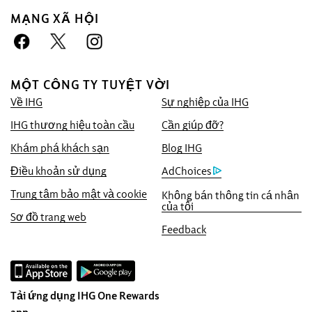
MẠNG XÃ HỘI
Đặt trước với chúng tôi lợi thế
Đảm bảo giá tốt nhất
MỘT CÔNG TY TUYỆT VỜI
Chúng tôi cam kết cung cấp cho quý khách
Về IHG
Sự nghiệp của IHG
mức giá trực tuyến thấp nhất hiện có, nếu
không chúng tôi sẽ áp dụng mức giá đó và
IHG thương hiệu toàn cầu
Cần giúp đỡ?
tặng quý vị gấp năm lần điểm IHG®
Khám phá khách sạn
Blog IHG
Rewards, tối đa đến 40.000 điểm.
Điều khoản sử dụng
AdChoices
Đảm bảo đặt chỗ trực tuyến
Trung tâm bảo mật và cookie
Không bán thông tin cá nhân
Phòng của bạn được đảm bảo.
của tôi
Sơ đồ trang web
Không thu phí đặt phòng!
Feedback
Khi chọn sẽ tải lại trang web
InterContinental Hotels & Resorts trong cửa
sổ trình duyệt này.
Tải ứng dụng IHG One Rewards
Bảo mật dữ liệu và bảo mật trang web
app