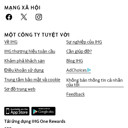
MẠNG XÃ HỘI
Đặt trước với chúng tôi lợi thế
Đảm bảo giá tốt nhất
MỘT CÔNG TY TUYỆT VỜI
Chúng tôi cam kết cung cấp cho quý khách
Về IHG
Sự nghiệp của IHG
mức giá trực tuyến thấp nhất hiện có, nếu
không chúng tôi sẽ áp dụng mức giá đó và
IHG thương hiệu toàn cầu
Cần giúp đỡ?
tặng quý vị gấp năm lần điểm IHG®
Khám phá khách sạn
Blog IHG
Rewards, tối đa đến 40.000 điểm.
Điều khoản sử dụng
AdChoices
Đảm bảo đặt chỗ trực tuyến
Trung tâm bảo mật và cookie
Không bán thông tin cá nhân
Phòng của bạn được đảm bảo.
của tôi
Sơ đồ trang web
Không thu phí đặt phòng!
Feedback
Khi chọn sẽ tải lại trang web
InterContinental Hotels & Resorts trong cửa
sổ trình duyệt này.
Tải ứng dụng IHG One Rewards
Bảo mật dữ liệu và bảo mật trang web
app