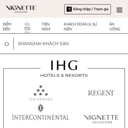
Đăng nhập / Tham gia
ĐIỂM
ƯU
TIỆN
KHÁCH ĐOÀN & SỰ
ĂN
ĐẾN
ĐÃI
NGHI
KIỆN
UỐNG
SHANGHAI KHÁCH SẠN