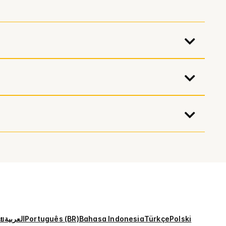
ทย
العربية
Português (BR)
Bahasa Indonesia
Türkçe
Polski