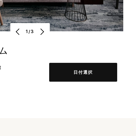
1/3
ム
台
日付選択