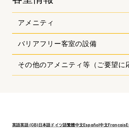
客室情報
アメニティ
バリアフリー客室の設備
その他のアメニティ等（ご要望に
英語
英語 (GB)
日本語
ドイツ語
繁體中文
Español
中文
Français
E