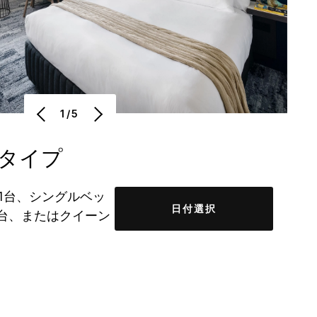
1/5
タイプ
 1台、シングルベッ
日付選択
 台、またはクイーン