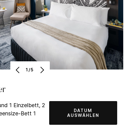
1/5
er
nd 1 Einzelbett, 2
DATUM
eensize-Bett 1
AUSWÄHLEN