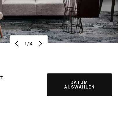
1/3
tt
DATUM
AUSWÄHLEN