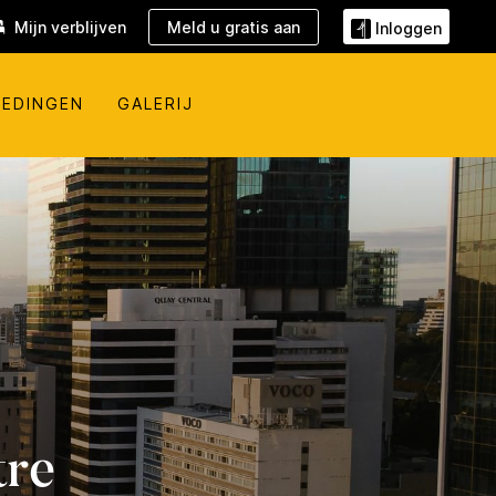
Mijn verblijven
Meld u gratis aan
Inloggen
IEDINGEN
GALERIJ
tre