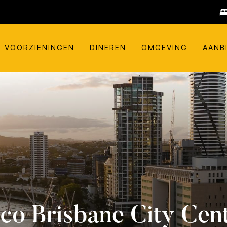
VOORZIENINGEN
DINEREN
OMGEVING
AANB
co
Brisbane City Cen