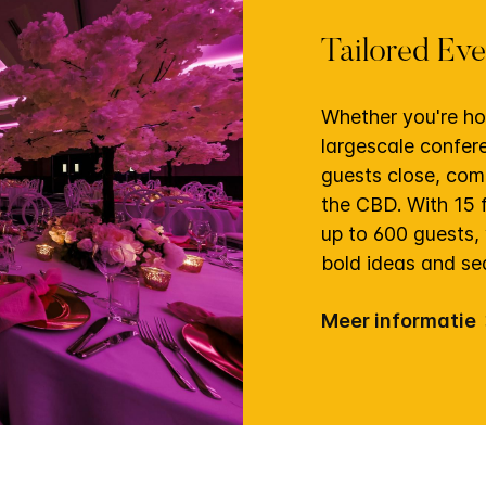
Tailored Ev
Whether you're hos
largescale confer
guests close, com
the CBD. With 15 
up to 600 guests, 
bold ideas and se
Meer informatie