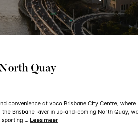
n North Quay
 and convenience at voco Brisbane City Centre, where
 the Brisbane River in up-and-coming North Quay, wa
, sporting
...
Lees meer