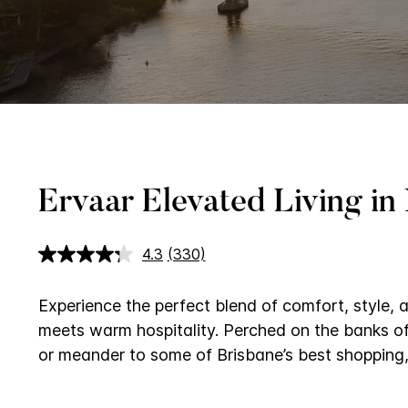
Ervaar Elevated Living i
4.3
(330)
Lees
330
beoordelingen.
Dezelfde
Experience the perfect blend of comfort, style,
paginalink.
meets warm hospitality.
Perched on the banks of
or meander to some of Brisbane’s best shopping