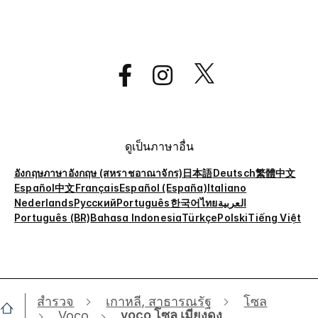
ดูเป็นภาษาอื่น
อังกฤษ
ภาษาอังกฤษ (สหราชอาณาจักร)
日本語
Deutsch
繁體中文
Español
中文
Français
Español (España)
Italiano
Nederlands
Русский
Português
한국어
ไทย
العربية
Português (BR)
Bahasa Indonesia
Türkçe
Polski
Tiếng Việt
สำรวจ
เกาหลี, สาธารณรัฐ
โซล
voco โซล เมียงดง
Voco