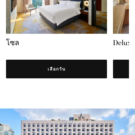
โซล
Deluxe
เลือกวัน