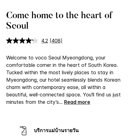
Come home to the heart of
Seoul
4.2
(408)
อ่าน
บท
วิจารณ์.
Welcome to voco Seoul Myeongdong, your
ลิงก์
หน้า
comfortable corner in the heart of South Korea.
เดียวกัน
Tucked within the most lively places to stay in
Myeongdong, our hotel seamlessly blends Korean
charm with contemporary ease, all within a
beautiful, well-connected space.
You'll find us just
minutes from the city’s
...
Read more
บริการแม่บ้านรายวัน