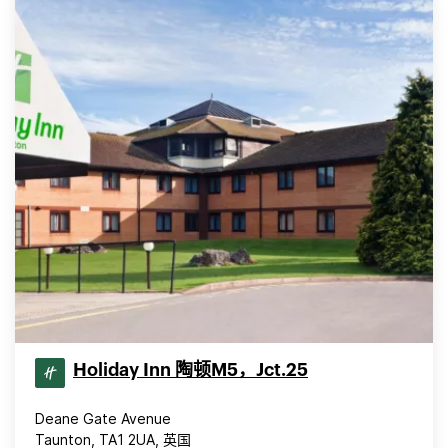
Holiday Inn 陶顿M5，Jct.25
Deane Gate Avenue
Taunton, TA1 2UA, 英国