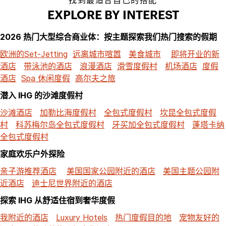
找到最适合自己的搭配
EXPLORE BY INTEREST
2026 热门大型综合商业体：按主题探索我们热门搜索的假期
欧洲的Set-Jetting
远离城市喧嚣
美食城市
即将开业的新
酒店
带泳池的酒店
浪漫酒店
滑雪度假村
机场酒店
度假
酒店
Spa 休闲度假
高尔夫之旅
潜入 IHG 的沙滩度假村
沙滩酒店
加勒比海度假村
全包式度假村
坎昆全包式度假
村
科苏梅尔岛全包式度假村
牙买加全包式度假村
蓬塔卡纳
全包式度假村
家庭欢乐户外探险
亲子游推荐酒店
美国国家公园附近的酒店
美国主题公园附
近酒店
迪士尼世界附近的酒店
探索 IHG 从舒适住宿到奢华度假
我附近的酒店
Luxury Hotels
热门度假目的地
宠物友好的