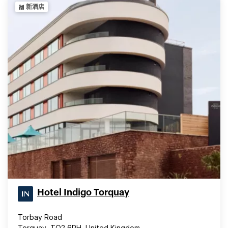
新酒店
Hotel Indigo Torquay
Torbay Road
Torquay, TQ2 6RH, United Kingdom