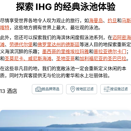
探索 IHG 的经典泳池体验
尽情享受世界各地令人叹为观止的旅行，如
海曼岛
、
约旦
和
马斯
喀特
，这些地方拥有世界上最大、最壮观的泳池。
此外，您还可以探索我们的海滨休闲度假泳池系列，在
迈阿密海
滩
、
劳德代尔堡
和
佛罗里达州的德斯廷
等迷人目的地探索重新定
义海滨沉醉的乐趣；
墨西哥的里维埃拉玛雅
和
普拉亚德尔卡门
；
和
圣莫尼卡、威尼斯海滩
、
圣地亚哥
和
加利福尼亚的圣巴巴拉
。
在这些非凡目的地，我们的宽敞泳池一定会重新定义休闲的本
质，同时为宾客提供无与伦比的奢华和水上壮丽体验。
按品牌筛选
按地区过滤
按设施过滤
13
酒店