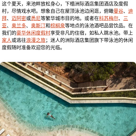
这个夏天，来池畔放松身心，下榻洲际酒店集团酒店及度假
村，尽情戏水吧。想象自己在屋顶泳池边闲逛，俯瞰
曼谷
、
迪
拜
、
迈阿密
或
悉尼
等繁华城市目的地。或者在
科苏梅尔
、
三
亚
、
奥兰多
、
奥斯汀
和
棕榈泉
等地点的泳池酒吧品尝饮品。在
我们的
豪华休闲度假村
享受非凡的住宿，如私人跳水池。带上
家人
或逃往
浪漫之旅
；迷人的洲际酒店集团旗下带泳池的休闲
度假随时准备欢迎您的光临。