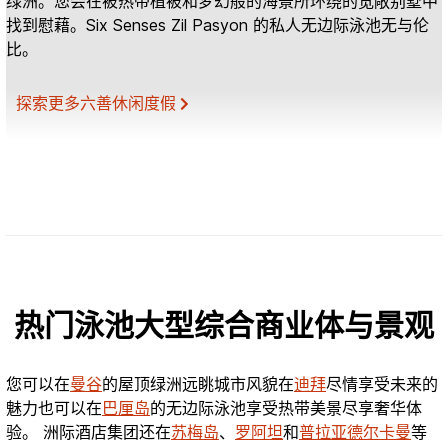
绿洲。您会在被热带植被和梦幻般的海景所环绕的宽敞别墅中
找到慰藉。Six Senses Zil Pasyon 的私人无边际泳池无与伦
比。
探索更多六善休闲度假
热门泳池大型综合商业体与景观
您可以在
曼谷
的屋顶绿洲远眺城市风貌在
迪拜
尽情享受未来的
魅力也可以在
巴厘岛
的无边际泳池享受热带美景尽享奢华体
验。 洲际酒店集团还在
苏梅岛
、
罗阿坦
和
普拉亚德尔卡曼
等