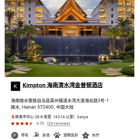
Kimpton 海南清水湾金普顿酒店
海南陵水黎族自治县英州镇清水湾大道海丝路3号-1
陵水, Hainan 572400, 中国大陆
距离市中心 26.8 英里（43.14 公里）Sanya
4.75
(24 reviews)
停车
泳池
宠物友好
水疗