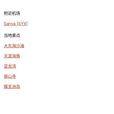
附近机场
Sanya (SYX)
当地景点
大东海沙滩
天涯海角
亚龙湾
南山寺
蜈支洲岛