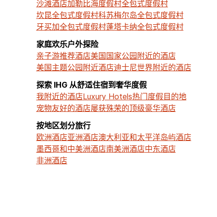
沙滩酒店
加勒比海度假村
全包式度假村
坎昆全包式度假村
科苏梅尔岛全包式度假村
牙买加全包式度假村
蓬塔卡纳全包式度假村
家庭欢乐户外探险
亲子游推荐酒店
美国国家公园附近的酒店
美国主题公园附近酒店
迪士尼世界附近的酒店
探索 IHG 从舒适住宿到奢华度假
我附近的酒店
Luxury Hotels
热门度假目的地
宠物友好的酒店
屡获殊荣的顶级豪华酒店
按地区划分旅行
欧洲酒店
亚洲酒店
澳大利亚和太平洋岛屿酒店
墨西哥和中美洲酒店
南美洲酒店
中东酒店
非洲酒店