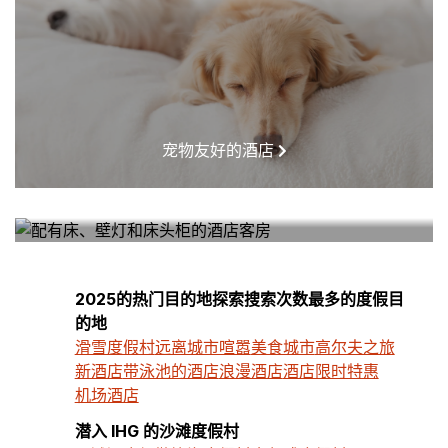
宠物友好的酒店
我附近的酒店
2025的热门目的地探索搜索次数最多的度假目
的地
滑雪度假村
远离城市喧嚣
美食城市
高尔夫之旅
新酒店
带泳池的酒店
浪漫酒店
酒店限时特惠
机场酒店
潜入 IHG 的沙滩度假村