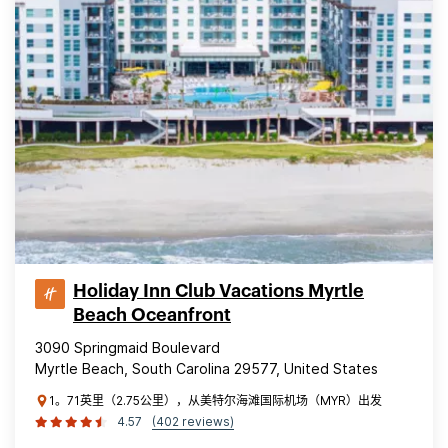
Holiday Inn Club Vacations Myrtle
Beach Oceanfront
3090 Springmaid Boulevard
Myrtle Beach, South Carolina 29577, United States
1。71英里（2.75公里），从美特尔海滩国际机场（MYR）出发
4.57
(402 reviews)