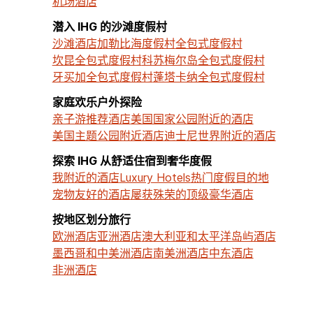
机场酒店
潜入 IHG 的沙滩度假村
沙滩酒店
加勒比海度假村
全包式度假村
坎昆全包式度假村
科苏梅尔岛全包式度假村
牙买加全包式度假村
蓬塔卡纳全包式度假村
家庭欢乐户外探险
亲子游推荐酒店
美国国家公园附近的酒店
美国主题公园附近酒店
迪士尼世界附近的酒店
探索 IHG 从舒适住宿到奢华度假
我附近的酒店
Luxury Hotels
热门度假目的地
宠物友好的酒店
屡获殊荣的顶级豪华酒店
按地区划分旅行
欧洲酒店
亚洲酒店
澳大利亚和太平洋岛屿酒店
墨西哥和中美洲酒店
南美洲酒店
中东酒店
非洲酒店