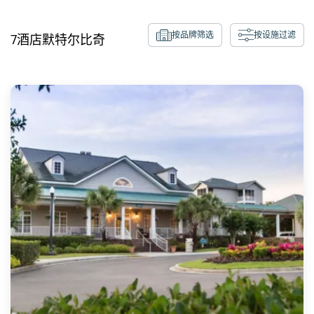
按品牌筛选
按设施过滤
7
酒店
默特尔比奇