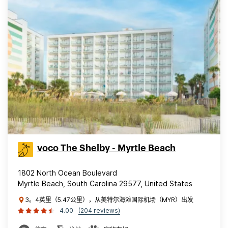
voco The Shelby - Myrtle Beach
1802 North Ocean Boulevard
Myrtle Beach, South Carolina 29577, United States
3。4英里（5.47公里），从美特尔海滩国际机场（MYR）出发
4.00
(204 reviews)