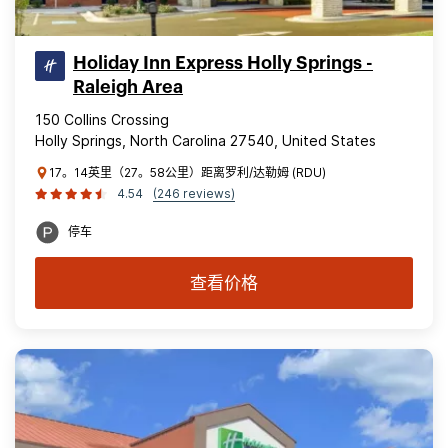
Holiday Inn Express Holly Springs -
Raleigh Area
150 Collins Crossing
Holly Springs, North Carolina 27540, United States
17。14英里（27。58公里）距离罗利/达勒姆 (RDU)
4.54
(246 reviews)
停车
查看价格