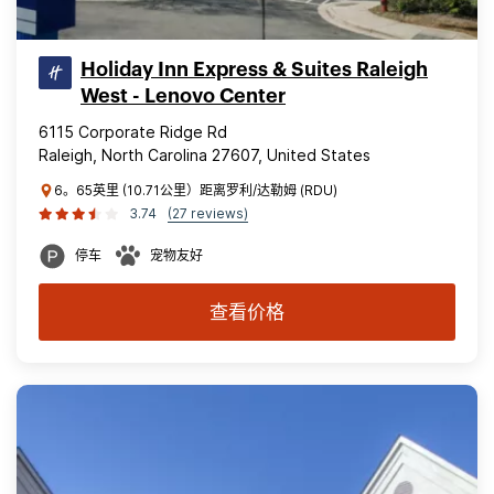
Holiday Inn Express & Suites Raleigh
West - Lenovo Center
6115 Corporate Ridge Rd
Raleigh, North Carolina 27607, United States
6。65英里 (10.71公里）距离罗利/达勒姆 (RDU)
3.74
(27 reviews)
停车
宠物友好
查看价格