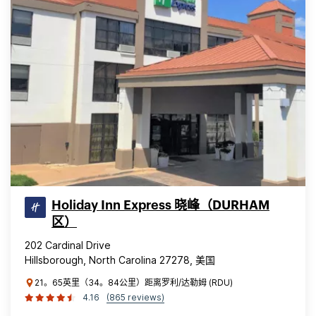
Holiday Inn Express 晓峰（DURHAM
区）
202 Cardinal Drive
Hillsborough, North Carolina 27278, 美国
21。65英里（34。84公里）距离罗利/达勒姆 (RDU)
4.16
(865 reviews)