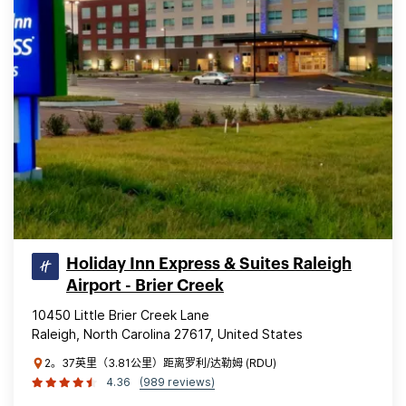
Holiday Inn Express & Suites Raleigh
Airport - Brier Creek
10450 Little Brier Creek Lane
Raleigh, North Carolina 27617, United States
2。37英里（3.81公里）距离罗利/达勒姆 (RDU)
4.36
(989 reviews)