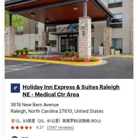
Holiday Inn Express & Suites Raleigh
NE - Medical Ctr Area
3618 New Bern Avenue
Raleigh, North Carolina 27610, United States
12。93英里（20。81公里）距离罗利/达勒姆 (RDU)
4.27
(1067 reviews)