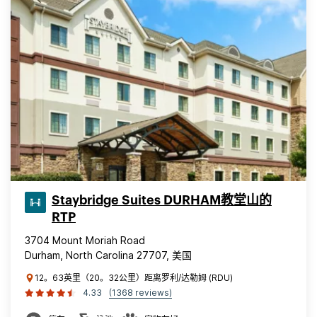
Staybridge Suites DURHAM教堂山的
RTP
3704 Mount Moriah Road
Durham, North Carolina 27707, 美国
12。63英里（20。32公里）距离罗利/达勒姆 (RDU)
4.33
(1368 reviews)