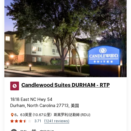
Candlewood Suites DURHAM - RTP
1818 East NC Hwy 54
Durham, North Carolina 27713, 美国
6。63英里 (10.67公里）距离罗利/达勒姆 (RDU)
3.71
(1241 reviews)