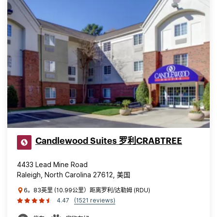
Candlewood Suites 罗利CRABTREE
4433 Lead Mine Road
Raleigh, North Carolina 27612, 美国
6。83英里 (10.99公里）距离罗利/达勒姆 (RDU)
4.47
(1521 reviews)