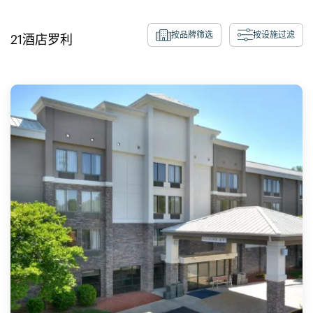
按品牌筛选
按设施过滤
21
酒店
罗利