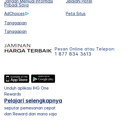
Jangan Menjual Informasi
Jelajahi Hotel
Pribadi Saya
AdChoices
Peta Situs
Tanggapan
Tanggapan
Pesan Online atau Telepon:
1 877 834 3613
Unduh aplikasi IHG One
Rewards
Pelajari selengkapnya
seputar pemesanan cepat
dan Reward dari mana saja