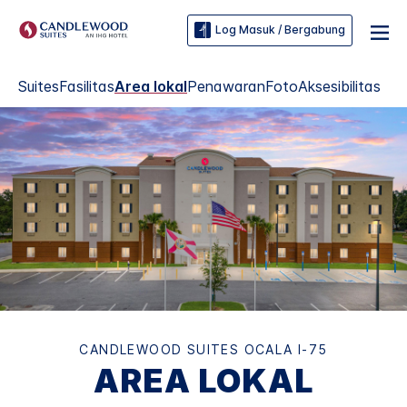
Log Masuk / Bergabung
Suites
Fasilitas
Area lokal
Penawaran
Foto
Aksesibilitas
CANDLEWOOD SUITES
OCALA I-75
AREA LOKAL