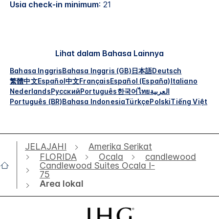
Usia check-in minimum
: 21
Lihat dalam Bahasa Lainnya
Bahasa Inggris
Bahasa Inggris (GB)
日本語
Deutsch
繁體中文
Español
中文
Français
Español (España)
Italiano
Nederlands
Русский
Português
한국어
ไทย
العربية
Português (BR)
Bahasa Indonesia
Türkçe
Polski
Tiếng Việt
JELAJAHI
Amerika Serikat
FLORIDA
Ocala
candlewood
Candlewood Suites Ocala I-
75
Area lokal