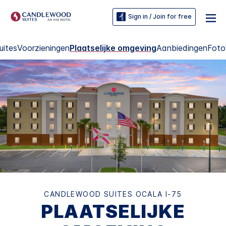
Sign in / Join for free
uites
Voorzieningen
Plaatselijke omgeving
Aanbiedingen
Foto
CANDLEWOOD SUITES
OCALA I-75
PLAATSELIJKE