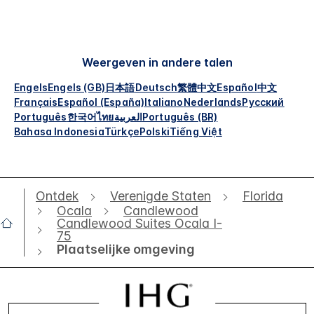
Weergeven in andere talen
Engels
Engels (GB)
日本語
Deutsch
繁體中文
Español
中文
Français
Español (España)
Italiano
Nederlands
Русский
Português
한국어
ไทย
العربية
Português (BR)
Bahasa Indonesia
Türkçe
Polski
Tiếng Việt
Ontdek
Verenigde Staten
Florida
Ocala
Candlewood
Candlewood Suites Ocala I-
75
Plaatselijke omgeving