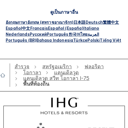
ดูเป็นภาษาอื่น
อังกฤษ
ภาษาอังกฤษ (สหราชอาณาจักร)
日本語
Deutsch
繁體中文
Español
中文
Français
Español (España)
Italiano
Nederlands
Русский
Português
한국어
ไทย
العربية
Português (BR)
Bahasa Indonesia
Türkçe
Polski
Tiếng Việt
สำรวจ
สหรัฐอเมริกา
ฟลอริดา
โอกาลา
แคนเดิลวูด
แคนเดิลวูด สวีท โอกาลา I-75
พื้นที่ท้องถิ่น