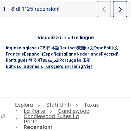
Visualizza in altre lingue
Inglese
Inglese (GB)
日本語
Deutsch
繁體中文
Español
中文
Français
Español (España)
Italiano
Nederlands
Русский
Português
한국어
ไทย
العربية
Português (BR)
Bahasa Indonesia
Türkçe
Polski
Tiếng Việt
Esplora
Stati Uniti
Texas
La Porte
Candlewood
Candlewood Suites La
Porte
Recensioni