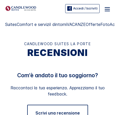
Accedi / Iscriviti
Suites
Comfort e servizi
I dintorni
VACANZE
Offerte
Foto
Ac
CANDLEWOOD SUITES
LA PORTE
RECENSIONI
Com'è andato il tuo soggiorno?
Raccontaci la tua esperienza. Apprezziamo il tuo
feedback.
Scrivi una recensione