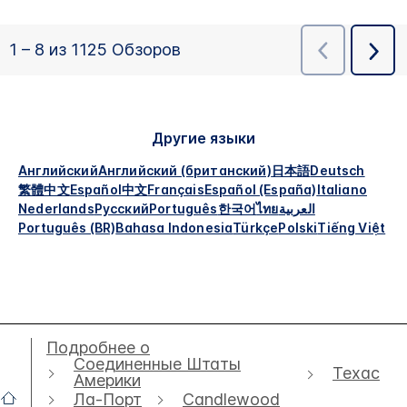
Другие языки
Английский
Английский (британский)
日本語
Deutsch
繁體中文
Español
中文
Français
Español (España)
Italiano
Nederlands
Русский
Português
한국어
ไทย
العربية
Português (BR)
Bahasa Indonesia
Türkçe
Polski
Tiếng Việt
Подробнее о
Соединенные Штаты
Техас
Америки
Ла-Порт
Candlewood