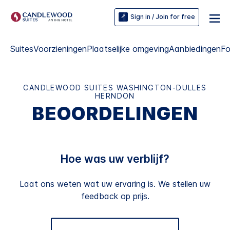
Sign in / Join for free
Suites
Voorzieningen
Plaatselijke omgeving
Aanbiedingen
Fo
CANDLEWOOD SUITES
WASHINGTON-DULLES
HERNDON
BEOORDELINGEN
Hoe was uw verblijf?
Laat ons weten wat uw ervaring is. We stellen uw
feedback op prijs.