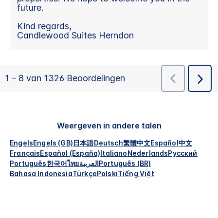
Weergeven in andere talen
Engels
Engels (GB)
日本語
Deutsch
繁體中文
Español
中文
Français
Español (España)
Italiano
Nederlands
Русский
Português
한국어
ไทย
العربية
Português (BR)
Bahasa Indonesia
Türkçe
Polski
Tiếng Việt