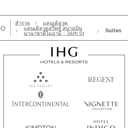
สำรวจ
แคนเดิลวูด
แคนเดิลวูดสวีทส์ สนามบิน
Suites
นานาชาติไมอามี - 36th St