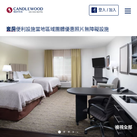
登入 / 加入
套房
便利設施
當地區域
團體
優惠
照片
無障礙設施
檢視全部