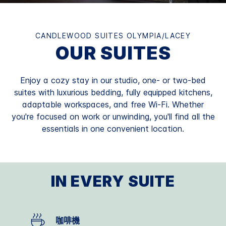
CANDLEWOOD SUITES
OLYMPIA/LACEY
OUR SUITES
Enjoy a cozy stay in our studio, one- or two-bed
suites with luxurious bedding, fully equipped kitchens,
adaptable workspaces, and free Wi-Fi. Whether
you're focused on work or unwinding, you'll find all the
essentials in one convenient location.
IN EVERY SUITE
咖啡機