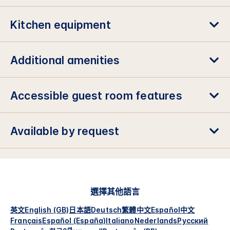
Kitchen equipment
Additional amenities
Accessible guest room features
Available by request
選擇其他語言
英文
English (GB)
日本語
Deutsch
繁體中文
Español
中文
Français
Español (España)
Italiano
Nederlands
Русский