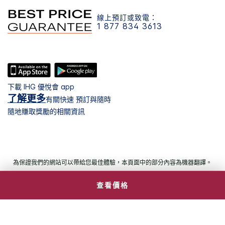
線上預訂或致電：
1 877 834 3613
下載 IHG 優悅會 app
了解更多
有關快速 預訂與隨時
隨地賺取獎勵的相關資訊
為保證我們的網站可以帶給您最佳體驗，本頁面中的部分內容為機器翻譯。
查看價格
© 2026 洲際飯店集團。保留所有權利。多數飯店為獨立產全及獨立
經營。
Select