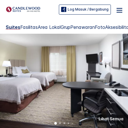
Log Masuk / Bergabung
Suites
Fasilitas
Area Lokal
Grup
Penawaran
Foto
Aksesibilit
Lihat Semua