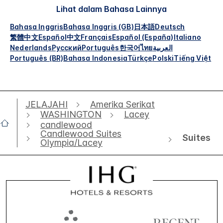
Lihat dalam Bahasa Lainnya
Bahasa Inggris
Bahasa Inggris (GB)
日本語
Deutsch
繁體中文
Español
中文
Français
Español (España)
Italiano
Nederlands
Русский
Português
한국어
ไทย
العربية
Português (BR)
Bahasa Indonesia
Türkçe
Polski
Tiếng Việt
JELAJAHI
Amerika Serikat
WASHINGTON
Lacey
candlewood
Candlewood Suites
Suites
Olympia/Lacey