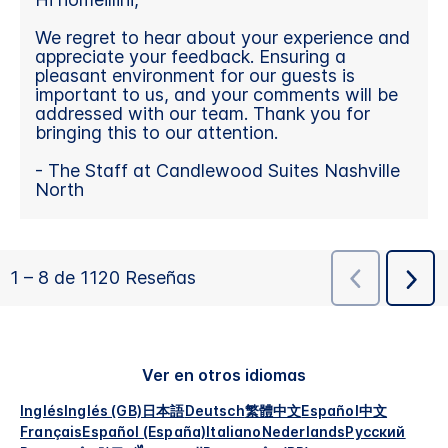
Ver en otros idiomas
Inglés
Inglés (GB)
日本語
Deutsch
繁體中文
Español
中文
Français
Español (España)
Italiano
Nederlands
Русский