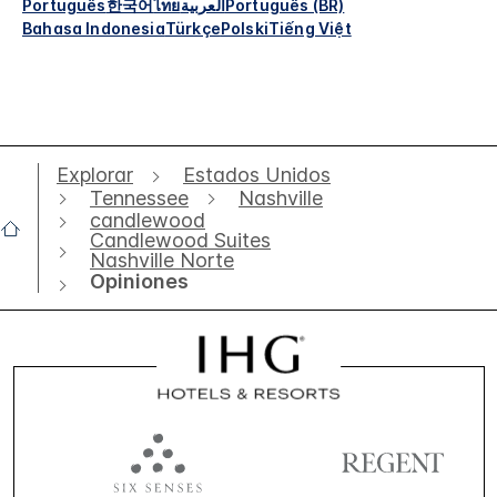
Português
한국어
ไทย
العربية
Português (BR)
Bahasa Indonesia
Türkçe
Polski
Tiếng Việt
Explorar
Estados Unidos
Tennessee
Nashville
candlewood
Candlewood Suites
Nashville Norte
Opiniones