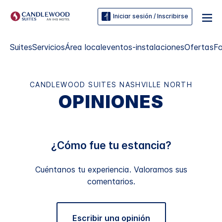
Iniciar sesión / Inscribirse
Suites
Servicios
Área local
eventos-instalaciones
Ofertas
F
CANDLEWOOD SUITES
NASHVILLE NORTH
OPINIONES
¿Cómo fue tu estancia?
Cuéntanos tu experiencia. Valoramos sus
comentarios.
Escribir una opinión