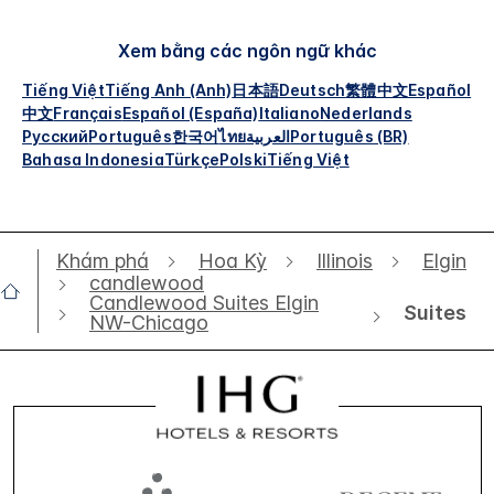
Xem bằng các ngôn ngữ khác
Tiếng Việt
Tiếng Anh (Anh)
日本語
Deutsch
繁體中文
Español
中文
Français
Español (España)
Italiano
Nederlands
Русский
Português
한국어
ไทย
العربية
Português (BR)
Bahasa Indonesia
Türkçe
Polski
Tiếng Việt
Khám phá
Hoa Kỳ
Illinois
Elgin
candlewood
Candlewood Suites Elgin
Suites
NW-Chicago