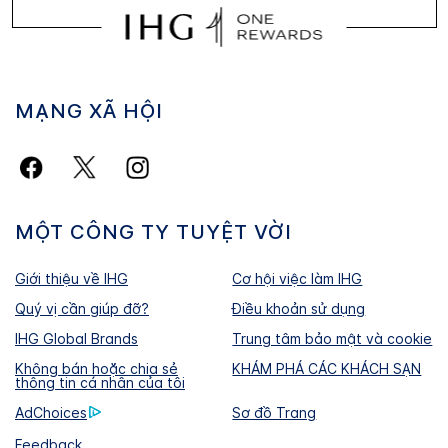
MẠNG XÃ HỘI
MỘT CÔNG TY TUYỆT VỜI
Giới thiệu về IHG
Cơ hội việc làm IHG
Quý vị cần giúp đỡ?
Điều khoản sử dụng
IHG Global Brands
Trung tâm bảo mật và cookie
Không bán hoặc chia sẻ
KHÁM PHÁ CÁC KHÁCH SẠN
thông tin cá nhân của tôi
AdChoices
Sơ đồ Trang
Feedback