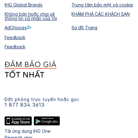
IHG Global Brands
Trung tâm bảo mật và cookie
Không bán hoặc chia sẻ
KHÁM PHÁ CÁC KHÁCH SẠN
thông tin cá nhân của tôi
AdChoices
Sơ đồ Trang
Feedback
Feedback
Đặt phòng trực tuyến hoặc gọi:
1 877 834 3613
Tải ứng dụng IHG One
Rewards app