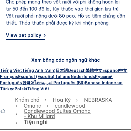
Cho phép mang theo vật nuôi với phí không hoàn lại
từ 50 đến 100 đô la, tùy thuộc vào thời gian lưu trú.
Vật nuôi phải nặng dưới 80 pao. Hồ sơ tiêm chủng cần
thiết. Thỏa thuận phải được ký khi nhận phòng.
View pet policy
Xem bằng các ngôn ngữ khác
Tiếng Việt
Tiếng Anh (Anh)
日本語
Deutsch
繁體中文
Español
中文
Français
Español (España)
Italiano
Nederlands
Русский
Português
한국어
ไทย
العربية
Português (BR)
Bahasa Indonesia
Türkçe
Polski
Tiếng Việt
Khám phá
Hoa Kỳ
NEBRASKA
Omaha
candlewood
Candlewood Suites Omaha
- Khu Millard
Tiện nghi