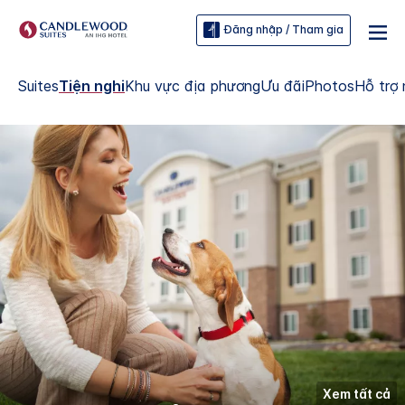
Đăng nhập / Tham gia
Suites
Tiện nghi
Khu vực địa phương
Ưu đãi
Photos
Hỗ trợ 
Xem tất cả