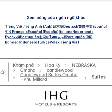
Xem bằng các ngôn ngữ khác
Tiếng Việt
Tiếng Anh (Anh)
日本語
Deutsch
繁體中文
Español
中文
Français
Español (España)
Italiano
Nederlands
Русский
Português
한국어
ไทย
العربية
Português (BR)
Bahasa Indonesia
Türkçe
Polski
Tiếng Việt
Khám phá
Hoa Kỳ
NEBRASKA
Omaha
candlewood
Candlewood Suites Omaha
Suites
- Khu Millard