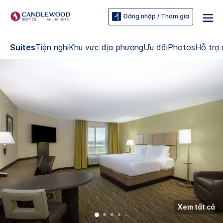
Đăng nhập / Tham gia
Suites
Tiện nghi
Khu vực địa phương
Ưu đãi
Photos
Hỗ trợ 
Xem tất cả