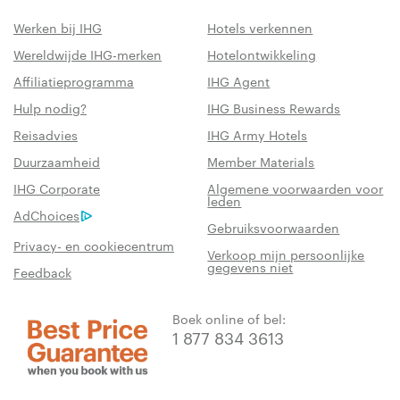
Werken bij IHG
Hotels verkennen
Wereldwijde IHG-merken
Hotelontwikkeling
Affiliatieprogramma
IHG Agent
Hulp nodig?
IHG Business Rewards
Reisadvies
IHG Army Hotels
Duurzaamheid
Member Materials
IHG Corporate
Algemene voorwaarden voor
leden
AdChoices
Gebruiksvoorwaarden
Privacy- en cookiecentrum
Verkoop mijn persoonlijke
gegevens niet
Feedback
Boek online of bel:
1 877 834 3613