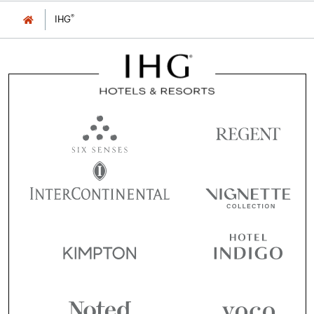
®
IHG